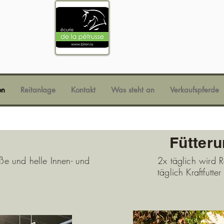
on
Reitanlage
Kontakt
Was steht an
Verkaufspferde
Fütter
ße und helle Innen- und
2x täglich wird 
täglich Kraftfutter 