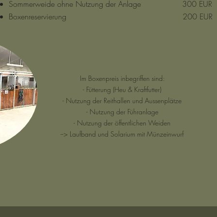
Sommerweide ohne Nutzung der Anlage 300 EUR
Boxenreservierung 200 EUR
Im Boxenpreis inbegriffen sind:
- Fütterung (Heu & Kraftfutter)
- Nutzung der Reithallen und Aussenplätze
- Nutzung der Führanlage
- Nutzung der öffentlichen Weiden
--> Laufband und Solarium mit Münzeinwurf