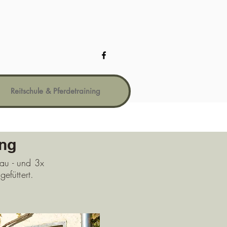
Reitschule & Pferdetraining
ung
Rau - und 3x
gefüttert.