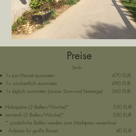
Preise
Stroh
1x pro Monat ausmisten 470 EUR
1x wöchentlich ausmisten 490 EUR
1x täglich ausmisten (ausser Sonn-und Feiertage) 560 EUR
Holzspäne (2 Ballen/Woche)* 550 EUR
Leinstroh (2 Ballen/Woche)* 530 EUR
* zusätzliche Ballen werden zum Marktpreis verrechnet
Aufpreis für große Boxen 40 EUR