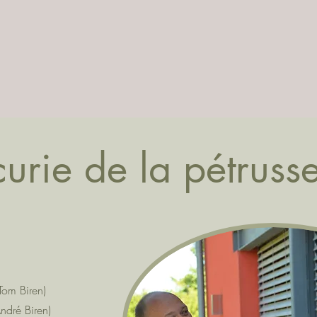
curie de la pétruss
om Biren)
ré Biren)