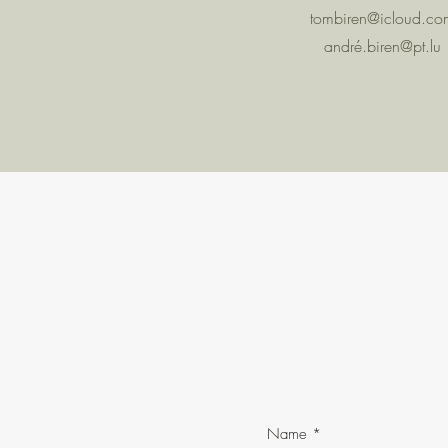
tombiren@icloud.co
andré.
biren@pt.lu
Name