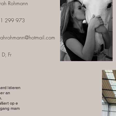
hmann
 973
rahrohmann@hotmail.com
, Fr
äerd léieren
er an
n.
äert op e
Ëmgang mam