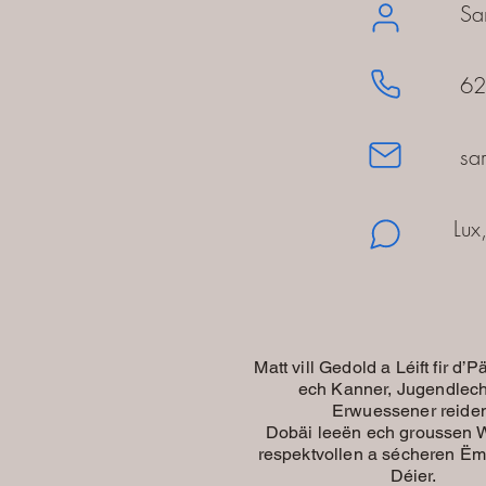
Sarah Ro
621 299
sa
Lux, D
Matt vill Gedold a Léift fir d’P
ech Kanner, Jugendlech
Erwuessener reide
Dobäi leeën ech groussen W
respektvollen a sécheren 
Déier.