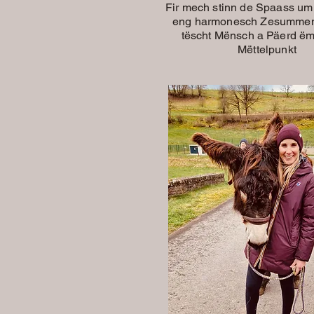
Fir mech stinn de Spaass um
eng harmonesch Zesummen
tëscht Mënsch a Päerd ë
Mëttelpunkt